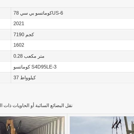
كوماتسو بي سي 78US-6
2021
7190 كجم
1602
0.28 متر مكعب
كوماتسو S4D95LE-3
37 كيلوواط
1-13 طنًا يتم تسليمها في 40HC، نقل البضائع السائبة أو الحا