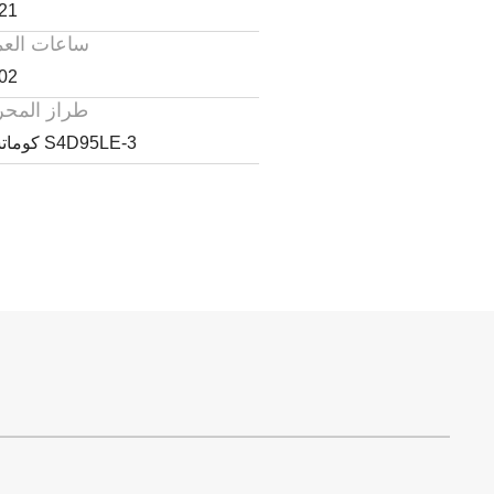
21
ساعات الع
02
طراز المح
كوماتسو S4D95LE-3