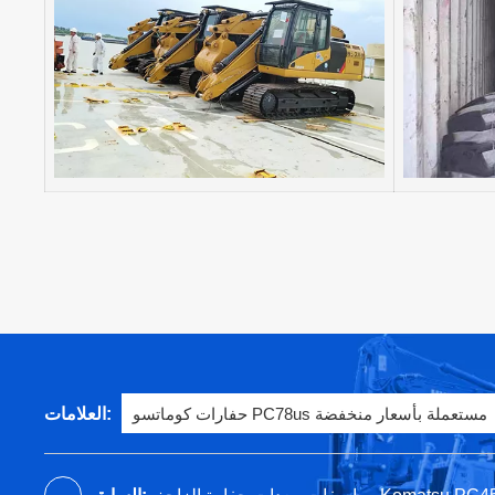
العلامات:
حفارات كوماتسو PC78us مستعملة بأسعار منخفضة
السابق: