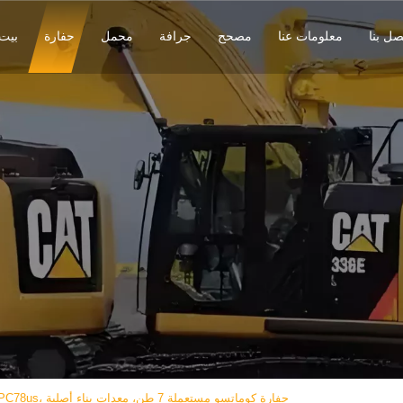
صل بنا
معلومات عنا
مصحح
جرافة
محمل
حفارة
بيت
حفارة كوماتسو مستعملة PC78us، حفارة كوماتسو مستعملة 7 طن، معدات بناء أصلية