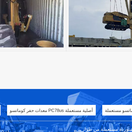
اتسو مستعملة
معدات حفر كوماتسو PC78us أصلية مستعملة
عملة من طراز Komatsu PC130-7
التالي:
مواصفات معدات حفارة الزاحف Komatsu PC450 المستعملة