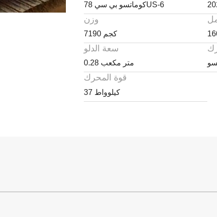
20
كوماتسو بي سي 78US-6
مل
وزن
16
7190 كجم
رك
سعة الدلو
0.28 متر مكعب
قوة المحرك
37 كيلوواط