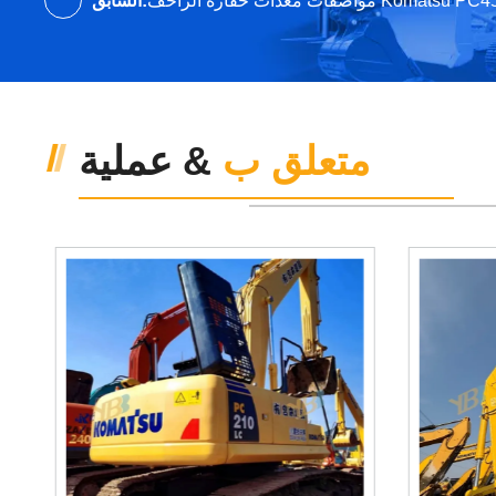
متعلق ب
& عملية