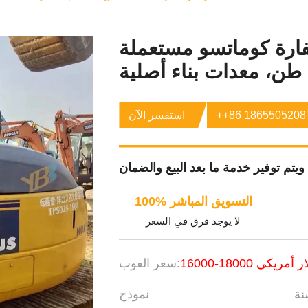
ة كوماتسو مستعملة PC78us، حفارة كوماتسو
++86 1865505208
استفسر الآن
100% التسويق المباشر
لا يوجد فرق في السعر
16000 دولار أمريكي
سعر الفوب:
ة
نموذج