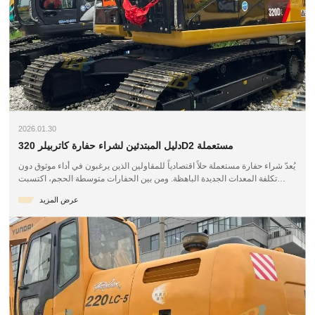
2026.01.30
دليل المبتدئين لشراء حفارة كاتربيلر 320D2 مستعملة
يُعدّ شراء حفارة مستعملة حلاً اقتصادياً للمقاولين الذين يرغبون في أداء موثوق دون
تكلفة المعدات الجديدة الباهظة. ومن بين الحفارات متوسطة الحجم، اكتسبت
حفارة كاتربيلر 320D2 سمعة طيبة بفضل متانتها وكفاءتها وقابليتها للتكيف. يشرح
عرض المزيد
هذا الدليل للمبتدئين الأمور التي يجب مراعاتها عند التخطيط لشراء حفارة كاتربيلر
320D مستعملة، مما يساعدك على اتخاذ قرار مدروس وواثق.