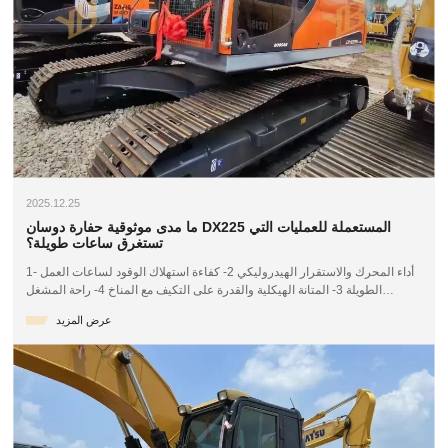
2025.12.25
ما مدى موثوقية حفارة دوسان DX225 المستعملة للعمليات التي
تستغرق ساعات طويلة؟
1- أداء المحرك والاستقرار الهيدروليكي 2- كفاءة استهلاك الوقود لساعات العمل
الطويلة 3- المتانة الهيكلية والقدرة على التكيف مع المناخ 4- راحة المشغل
وإنتاجيته 5- الصيانة وقطع الغيار واعتبارات التكلفة 6- الخلاصة النهائية بالنسبة
عرض المزيد
للمقاولين العاملين في مشاريع البنية التحتية والتعدين وأعمال الحفر واسعة
النطاق، غالبًا ما يكون العمل لساعات طويلة أمرًا لا مفر منه. وينطبق هذا بشكل
خاص على أسواق أمريكا الجنوبية مثل البرازيل، الصين...