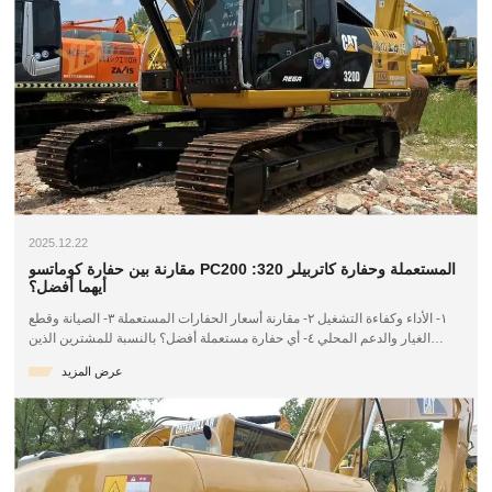
2025.12.22
مقارنة بين حفارة كوماتسو PC200 المستعملة وحفارة كاتربيلر 320:
أيهما أفضل؟
١- الأداء وكفاءة التشغيل ٢- مقارنة أسعار الحفارات المستعملة ٣- الصيانة وقطع
الغيار والدعم المحلي ٤- أي حفارة مستعملة أفضل؟ بالنسبة للمشترين الذين
يبحثون عن معدات ثقيلة موثوقة في سوق المعدات المستعملة، تُعد حفارة كوماتسو
عرض المزيد
PC200 المستعملة وحفارة كاتربيلر 320 المستعملة من أكثر الخيارات شيوعًا في
جميع أنحاء العالم. في مناطق مثل أمريكا الجنوبية وأفريقيا، حيث يُعد التحكم في
التكاليف وصيانة الآلات...