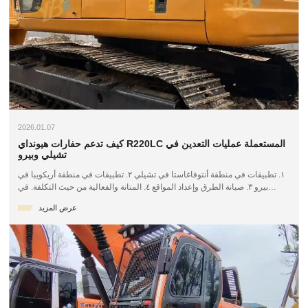
2026.01.07
كيف تدعم حفارات هيونداي R220LC المستعملة عمليات التعدين في
تشيلي وبيرو
١. تطبيقات في منطقة أنتوفاغاستا في تشيلي ٢. تطبيقات في منطقة أريكويبا في
بيرو ٣. صيانة الطرق وإعداد المواقع ٤. المتانة والفعالية من حيث التكلفة. في
المناطق الوعرة والغنية بالمعادن في شمال تشيلي وجنوب بيرو، أصبحت حفارات
عرض المزيد
هيونداي R220LC المستعملة أصولًا أساسية في عمليات التعدين. وتضم هذه
المناطق بعضًا من أكثر رواسب النحاس والمعادن المتعددة إنتاجية في العالم،
حيث...