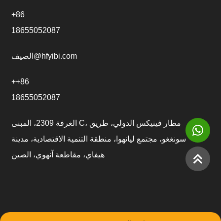
+86
18655052087
الصيف@hfyibi.com
++86
18655052087
الغرفة 2309، المبنى C، مطار فينيكس الدولي، طريق
سونغغو، مجتمع ليانهوا، منطقة التنمية الاقتصادية، مدينة
هيفاي، مقاطعة آنهوي، الصين