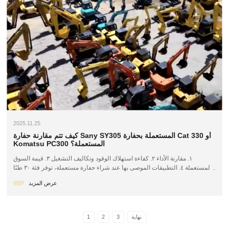
2025.11.25
كيف تتم مقارنة حفارة Sany SY305 المستعملة بحفارة Cat 330 أو
Komatsu PC300 المستعملة؟
١. مقارنة الأداء ٢. كفاءة استهلاك الوقود وتكاليف التشغيل ٣. قيمة السوق
المستعملة ٤. التطبيقات الموصى بها عند شراء حفارة مستعملة، توفر فئة ٣٠ طنًا
العديد من الخيارات الشائعة، وتبرز ثلاثة طرازات بشكل خاص: حفارة ساني
عرض المزيد
SY305 المستعملة، وحفارة كات ٣٣٠ المستعملة، وحفارة كوماتسو PC300
المستعملة. لكل منها مزاياها الخاصة، وهي مناسبة لبيئات عمل مختلفة. سنتناول
هنا...
نهاية
3
2
1