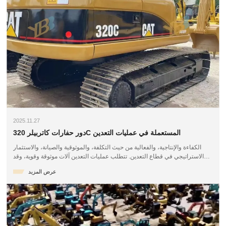
2025.11.27
دور حفارات كاتربيلر 320C المستعملة في عمليات التعدين
الكفاءة والإنتاجية، والفعالية من حيث التكلفة، والموثوقية والصيانة، والاستثمار
الاستراتيجي في قطاع التعدين. تتطلب عمليات التعدين آلات موثوقة وقوية، وقد
أصبحت حفارات كاتربيلر 320C المستعملة عنصرًا أساسيًا في المناجم حول
عرض المزيد
العالم. غالبًا ما تعتمد الدول التي لديها قطاعات تعدين نشطة، مثل أستراليا
وتشيلي وجنوب إفريقيا، على حفارات كاتربيلر 320C المستعملة لتلبية متطلبات
العمليات واسعة النطاق.