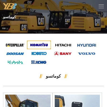
كوماتسو
كوماتسو