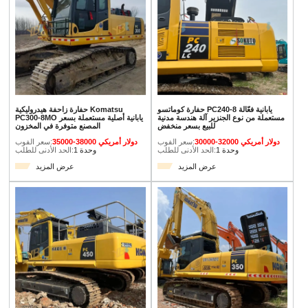
حفارة كوماتسو PC240-8 يابانية فعّالة
حفارة زاحفة هيدروليكية Komatsu
مستعملة من نوع الجنزير آلة هندسة مدنية
PC300-8MO يابانية أصلية مستعملة بسعر
للبيع بسعر منخفض
المصنع متوفرة في المخزون
30000-32000 دولار أمريكي
سعر الفوب:
35000-38000 دولار أمريكي
سعر الفوب:
1 وحدة
الحد الأدنى للطلب:
1 وحدة
الحد الأدنى للطلب:
عرض المزيد
عرض المزيد