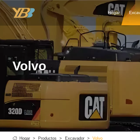
Hogar
Exca
Volvo
Hogar
Productos
Excavador
Volvo