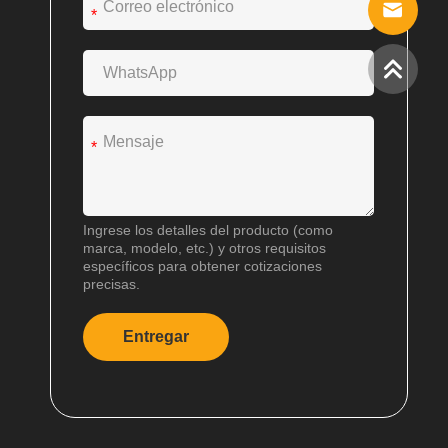
*
*
Ingrese los detalles del producto (como
marca, modelo, etc.) y otros requisitos
específicos para obtener cotizaciones
precisas.
Entregar
A
l
t
e
r