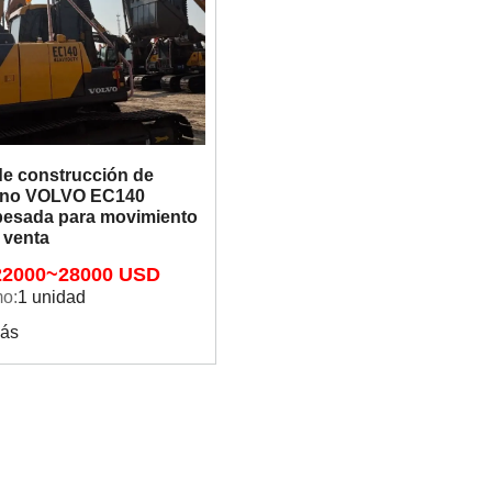
de construcción de
no VOLVO EC140
pesada para movimiento
n venta
22000~28000 USD
o:
1 unidad
más