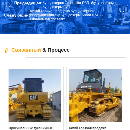
Предыдущая:
бульдозеров Caterpillar D8R, б/у гусеничные
бульдозеры CAT
Китай Горячая продажа бульдозерного
Следующий:
оборудования Б/у бульдозеры Shantui SD22
Глобальная поставка
Связанный
& Процесс
Оригинальные гусеничные
Китай Горячая продажа