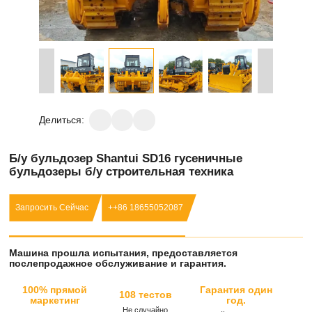
Делиться:
Б/у бульдозер Shantui SD16 гусеничные
бульдозеры б/у строительная техника
Запросить Сейчас
++86 18655052087
Машина прошла испытания, предоставляется
послепродажное обслуживание и гарантия.
100% прямой
Гарантия один
108 тестов
маркетинг
год.
Не случайно