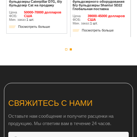
бульдозеры Caterpillar D7G, б/у
бульдозерного оборудования
бульдозер Cat на продажу
Б/у бульдозеры Shantui SD22
Глобальная поставка
Цена
50000-70000 долларов
ФОБ:
США
Цена
39000-45000 долларов
Мин. заказ:
1 шт.
ФОБ:
США
Мин. заказ:
1 шт.
Посмотреть больше
Посмотреть больше
СВЯЖИТЕСЬ С НАМИ
Оставьте нам сообщение и получите расценки на
продукцию. Мы ответим вам в течение 24 часов.