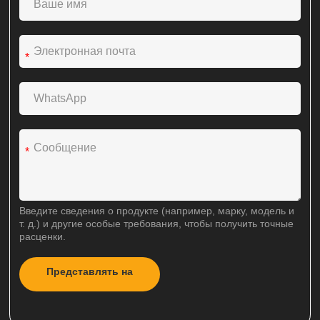
*
*
Введите сведения о продукте (например, марку, модель и
т. д.) и другие особые требования, чтобы получить точные
расценки.
Представлять на
A
рассмотрение
l