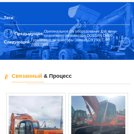
Теги:
Оригинальное б/у оборудование для мини-
Предыдущая:
гусеничного экскаватора DOSSAN DH60
Гусеничные экскаваторы Doosan DX150LC-9C
Следующий:
2022 года
Связанный
& Процесс