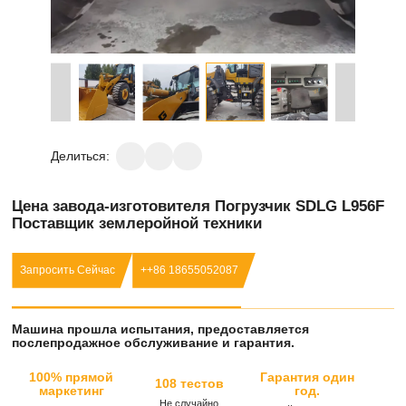
Делиться:
Цена завода-изготовителя Погрузчик SDLG L956F
Поставщик землеройной техники
Запросить Сейчас
++86 18655052087
Машина прошла испытания, предоставляется
послепродажное обслуживание и гарантия.
100% прямой
Гарантия один
108 тестов
маркетинг
год.
Не случайно