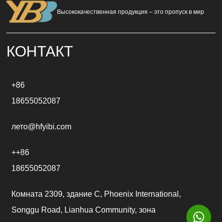
n
a
Высококачественная продукция – это пропуск в мир
t
i
v
e
КОНТАКТ
:
+86
18655052087
лето@hfyibi.com
++86
18655052087
Комната 2309, здание C, Phoenix International,
Songgu Road, Lianhua Community, зона