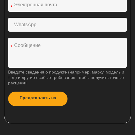
*
*
Введите сведения о продукте (например, марку, модель и
т. д.) и другие особые требования, чтобы получить точные
расценки.
Представлять на
A
рассмотрение
l
t
e
r