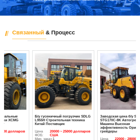
Связанный
& Процесс
Б/у гусеничный погрузчик SDLG
Заводская цена б/у SANY
L955H Строительная техника
STG170C-8K Автогрейдер
Китай Поставщик
Машина Высокая
эффективность Оригинальные
Цена
20000 ~ 25000 долларов
грейдеры
ФОБ:
США
Мин. заказ:
1
Цена
22000 - 28000 долларов