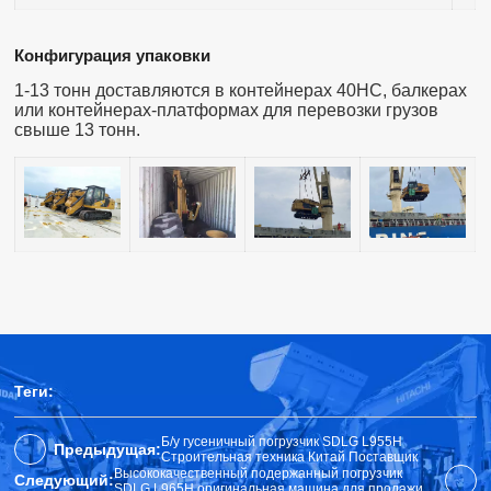
Конфигурация упаковки
1-13 тонн доставляются в контейнерах 40HC, балкерах
или контейнерах-платформах для перевозки грузов
свыше 13 тонн.
Теги:
Б/у гусеничный погрузчик SDLG L955H
Предыдущая:
Строительная техника Китай Поставщик
Высококачественный подержанный погрузчик
Следующий:
SDLG L965H оригинальная машина для продажи