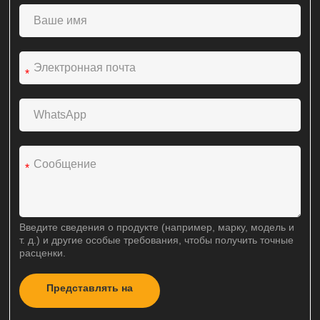
*
*
Введите сведения о продукте (например, марку, модель и
т. д.) и другие особые требования, чтобы получить точные
расценки.
Представлять на
A
рассмотрение