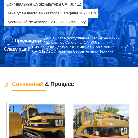
Оригинальные б/у экскаваторы CAT 307E2
Цена гусеничного экскаватора Caterpillar 307E2 б/у
Гусеничный экскаватор CAT 307E2 7 тонн б/у
2023 Новое поступление 6 тонн б/у мини-
Предыдущая:
экскаватор Caterpillar CAT306E
Низкая цена Доступная Оригинальная Япония
Следующий:
CAT312D2GC Тяжелая Строительная Техника
Связанный
& Процесс