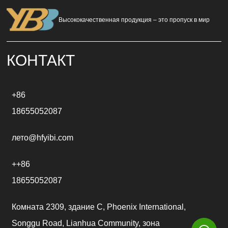
n
a
Высококачественная продукция – это пропуск в мир
t
i
v
e
КОНТАКТ
:
+86
18655052087
лето@hfyibi.com
++86
18655052087
Комната 2309, здание C, Phoenix International,
Songgu Road, Lianhua Community, зона