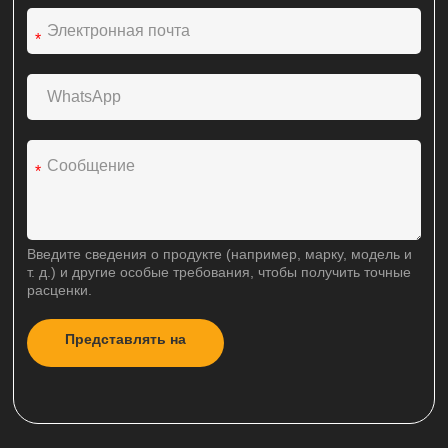
*
*
Введите сведения о продукте (например, марку, модель и
т. д.) и другие особые требования, чтобы получить точные
расценки.
Представлять на
A
рассмотрение
l
t
e
r