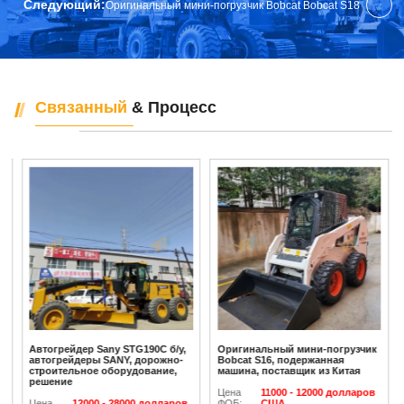
Следующий:
Оригинальный мини-погрузчик Bobcat Bobcat S18
Связанный
& Процесс
Автогрейдер Sany STG190C б/у,
Оригинальный мини-погрузчик
автогрейдеры SANY, дорожно-
Bobcat S16, подержанная
строительное оборудование,
машина, поставщик из Китая
решение
Цена
11000 - 12000 долларов
Цена
12000 - 28000 долларов
ФОБ:
США