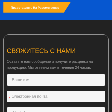
A
l
Представлять На Рассмотрение
t
e
r
n
a
t
i
v
e
СВЯЖИТЕСЬ С НАМИ
:
Оставьте нам сообщение и получите расценки на
продукцию. Мы ответим вам в течение 24 часов.
*