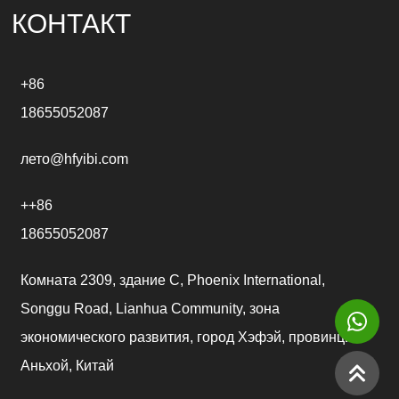
e
КОНТАКТ
:
+86
18655052087
лето@hfyibi.com
++86
18655052087
Комната 2309, здание C, Phoenix International,
Songgu Road, Lianhua Community, зона
экономического развития, город Хэфэй, провинция
Аньхой, Китай