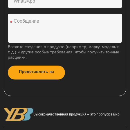
*
Введите сведения о продукте (например, марку, модель и
т. д.) и другие особые требования, чтобы получить точные
расценки.
Представлять на
A
рассмотрение
l
t
e
r
n
a
Высококачественная продукция – это пропуск в мир
t
i
v