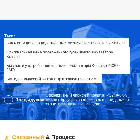
Теги:
Заводская цена на подержанные гусеничные экскаваторы Komatsu
Оригинальная цена подержанного гусеничного экскаватора
Komatsu
Бывшие в употреблении японские экскаваторы Komatsu PC300-
8MO
Б/у гидравлический экскаватор Komatsu PC300-8MO
Эффективный японский Komatsu PC240-8 б/у
Предыдущая:
экскаватор гусеничного типа для гражданского
строительства по низкой цене
Связанный
& Процесс