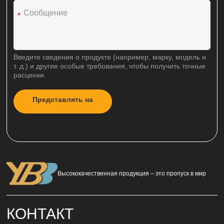
*
Введите сведения о продукте (например, марку, модель и
т. д.) и другие особые требования, чтобы получить точные
расценки.
Представлять на
A
рассмотрение
l
t
e
r
n
a
Высококачественная продукция – это пропуск в мир
t
i
v
e
КОНТАКТ
: