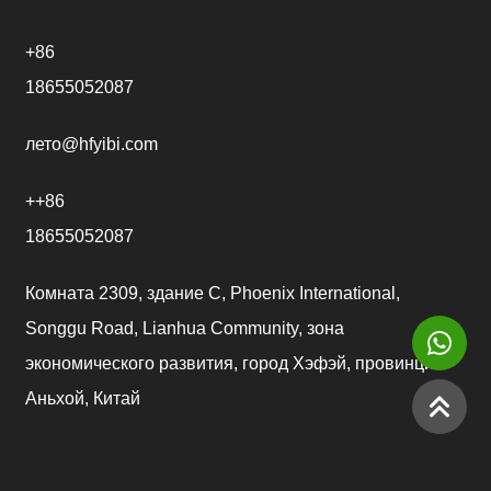
+86
18655052087
лето@hfyibi.com
++86
18655052087
Комната 2309, здание C, Phoenix International,
Songgu Road, Lianhua Community, зона
экономического развития, город Хэфэй, провинция
Аньхой, Китай