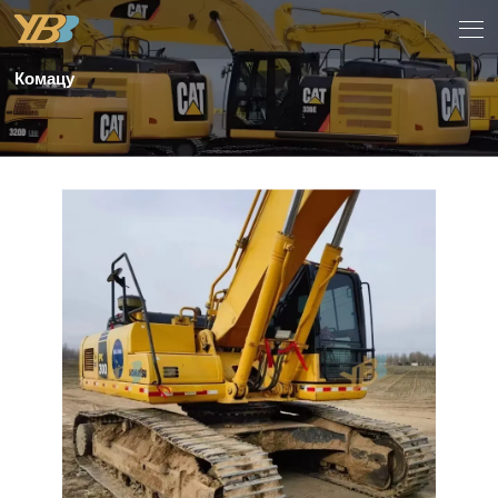
Комацу