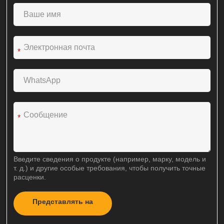
*
*
Введите сведения о продукте (например, марку, модель и
т. д.) и другие особые требования, чтобы получить точные
расценки.
Представлять на
A
рассмотрение