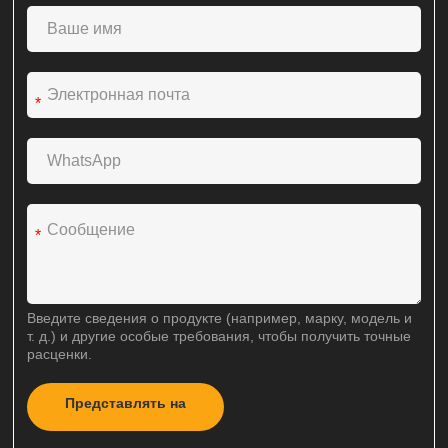
*
*
Введите сведения о продукте (например, марку, модель и
т. д.) и другие особые требования, чтобы получить точные
расценки.
Представлять на
A
рассмотрение