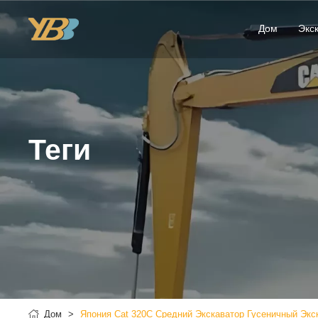
Дом
Экс
Теги
Дом
Япония Cat 320C Средний Экскаватор Гусеничный Экс