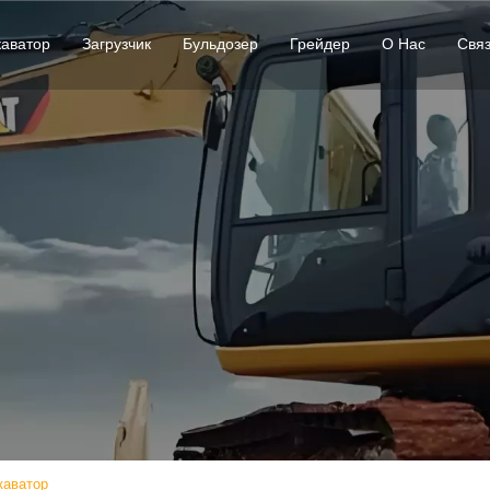
каватор
Загрузчик
Бульдозер
Грейдер
О Нас
Свя
каватор