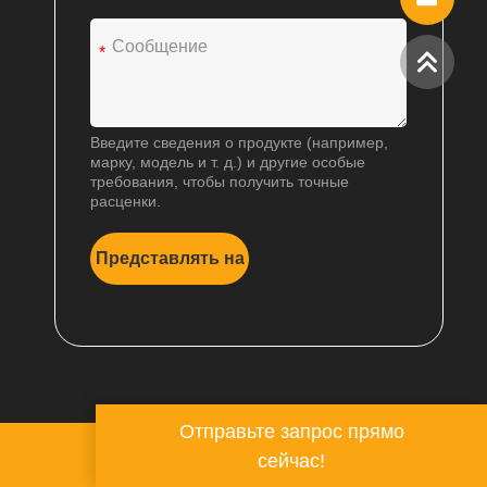
*
Введите сведения о продукте (например,
марку, модель и т. д.) и другие особые
требования, чтобы получить точные
расценки.
Представлять на
A
рассмотрение
l
t
e
r
n
a
Отправьте запрос прямо
t
i
сейчас!
v