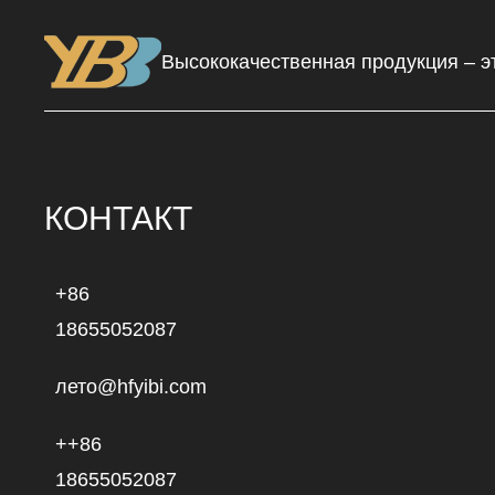
Высококачественная продукция – э
КОНТАКТ
+86
18655052087
лето@hfyibi.com
++86
18655052087