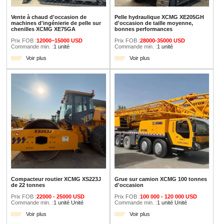
Vente à chaud d'occasion de
Pelle hydraulique XCMG XE205GH
machines d'ingénierie de pelle sur
d'occasion de taille moyenne,
chenilles XCMG XE75GA
bonnes performances
Prix FOB :
12000~15000 USD
Prix FOB :
28000-35000 USD
Commande min. :
1 unité
Commande min. :
1 unité
Voir plus
Voir plus
Compacteur routier XCMG XS223J
Grue sur camion XCMG 100 tonnes
de 22 tonnes
d'occasion
Prix FOB :
22000 - 25000 USD
Prix FOB :
100 000 - 120 000 USD
Commande min. :
1 unité Unité
Commande min. :
1 unité Unité
Voir plus
Voir plus