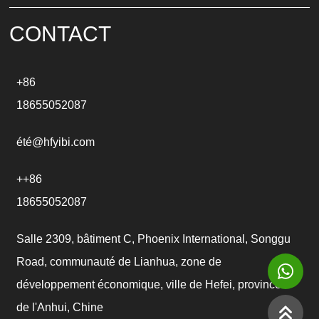
v
e
CONTACT
:
+86
18655052087
été@hfyibi.com
++86
18655052087
Salle 2309, bâtiment C, Phoenix International, Songgu
Road, communauté de Lianhua, zone de
développement économique, ville de Hefei, province
de l'Anhui, Chine