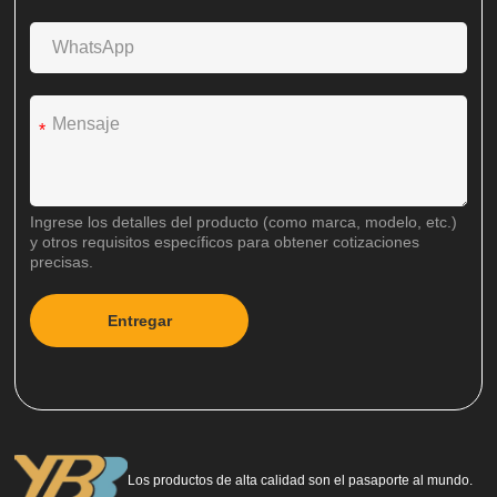
*
Ingrese los detalles del producto (como marca, modelo, etc.)
y otros requisitos específicos para obtener cotizaciones
precisas.
Entregar
A
l
t
e
r
n
a
Los productos de alta calidad son el pasaporte al mundo.
t