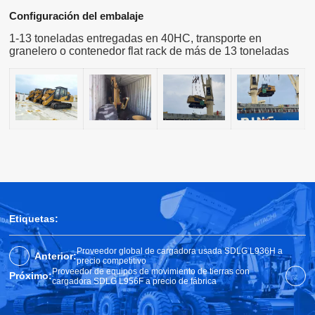
Configuración del embalaje
1-13 toneladas entregadas en 40HC, transporte en
granelero o contenedor flat rack de más de 13 toneladas
Etiquetas:
Proveedor global de cargadora usada SDLG L936H a
Anterior:
precio competitivo
Proveedor de equipos de movimiento de tierras con
Próximo:
cargadora SDLG L956F a precio de fábrica