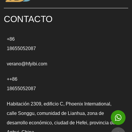
i
v
e
CONTACTO
:
+86
18655052087
verano@hfyibi.com
++86
18655052087
Habitación 2309, edificio C, Phoenix International,
calle Songgu, comunidad de Lianhua, zona de
desarrollo económico, ciudad de Hefei, provincia de