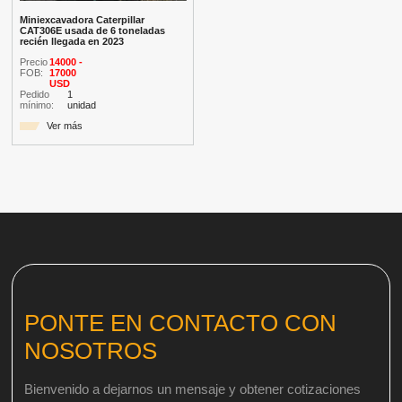
Miniexcavadora Caterpillar
CAT306E usada de 6 toneladas
recién llegada en 2023
Precio
14000 -
FOB:
17000
USD
Pedido
1
mínimo:
unidad
Ver más
PONTE EN CONTACTO CON
NOSOTROS
Bienvenido a dejarnos un mensaje y obtener cotizaciones