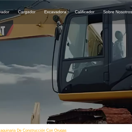
vador
Cargador
Excavadora
Calificador
Sobre Nosotro
aquinaria De Construcción Con Orugas