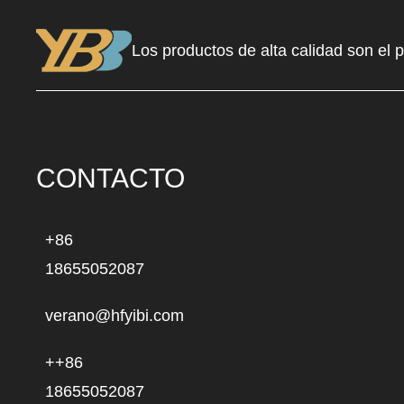
Los productos de alta calidad son el 
CONTACTO
+86
18655052087
verano@hfyibi.com
++86
18655052087