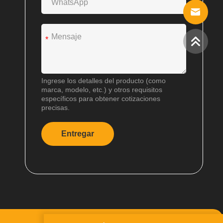
*
Ingrese los detalles del producto (como
marca, modelo, etc.) y otros requisitos
específicos para obtener cotizaciones
precisas.
Entregar
A
l
t
e
r
n
a
t
i