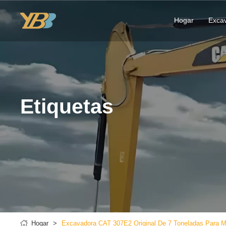
Hogar
Exca
Etiquetas
Hogar
Excavadora CAT 307E2 Original De 7 Toneladas Para M