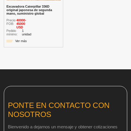
Excavadora Caterpillar 336D
original japonesa de segunda
mano, suministro global
Precio
40000-
FOB:
45000
USD
Pedido
1
mínimo:
unidad
Ver más
PONTE EN CONTACTO CON
NOSOTROS
Bienvenido a dejarnos un mensaje y obtener cotizaciones