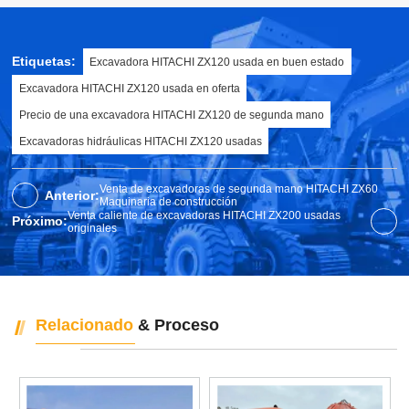
Etiquetas:
Excavadora HITACHI ZX120 usada en buen estado
Excavadora HITACHI ZX120 usada en oferta
Precio de una excavadora HITACHI ZX120 de segunda mano
Excavadoras hidráulicas HITACHI ZX120 usadas
Venta de excavadoras de segunda mano HITACHI ZX60
Anterior:
Maquinaria de construcción
Venta caliente de excavadoras HITACHI ZX200 usadas
Próximo:
originales
Relacionado
& Proceso