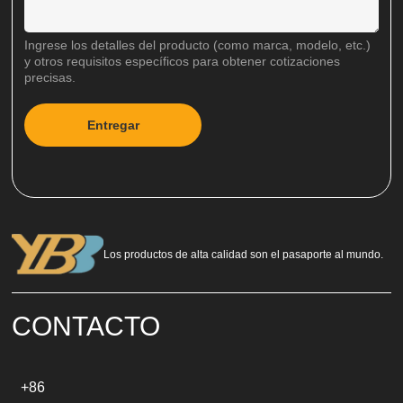
Ingrese los detalles del producto (como marca, modelo, etc.)
y otros requisitos específicos para obtener cotizaciones
precisas.
Entregar
A
l
t
e
r
n
a
Los productos de alta calidad son el pasaporte al mundo.
t
i
v
e
CONTACTO
:
+86