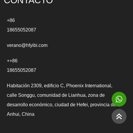
CONTACTO
:
+86
18655052087
verano@hfyibi.com
++86
18655052087
Habitación 2309, edificio C, Phoenix International,
calle Songgu, comunidad de Lianhua, zona de
desarrollo económico, ciudad de Hefei, provincia de
Anhui, China