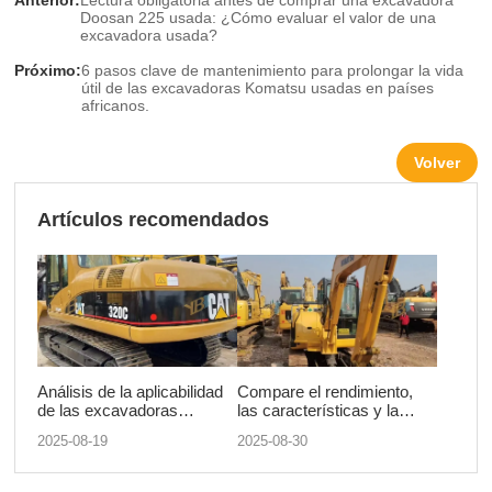
Doosan 225 usada: ¿Cómo evaluar el valor de una
excavadora usada?
Próximo:
6 pasos clave de mantenimiento para prolongar la vida
útil de las excavadoras Komatsu usadas en países
africanos.
Volver
Artículos recomendados
Análisis de la aplicabilidad
Compare el rendimiento,
de las excavadoras
las características y la
Caterpillar 320C usadas en
reputación en el mercado
2025-08-19
2025-08-30
minas y canteras.
de las excavadoras
Komatsu PC56 usadas con
excavadoras similares de