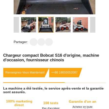
Partager:
Chargeur compact Bobcat S16 d'origine, machine
d'occasion, fournisseur chinois
Renseignez-Vous Maintenant
++86 18655052087
La machine a été testée, le service après-vente et la garantie
sont assurés.
100% marketing
Garantie d'un an
108 tests
direct
Achetez en toute
Pas d'accident