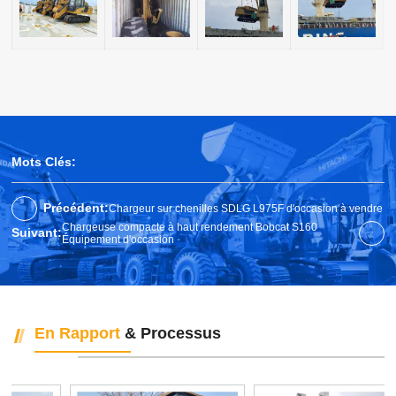
Mots Clés:
Précédent:
Chargeur sur chenilles SDLG L975F d'occasion à vendre
Chargeuse compacte à haut rendement Bobcat S160
Suivant:
Équipement d'occasion
En Rapport
& Processus