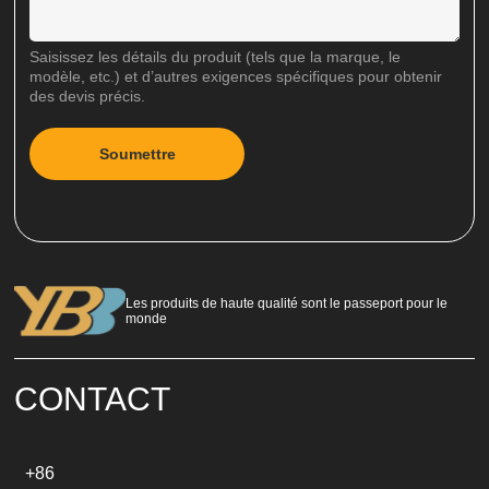
Saisissez les détails du produit (tels que la marque, le
modèle, etc.) et d’autres exigences spécifiques pour obtenir
des devis précis.
Soumettre
A
l
t
e
r
n
Les produits de haute qualité sont le passeport pour le
a
monde
t
i
v
e
CONTACT
:
+86