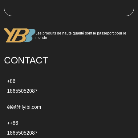
A
l
t
e
r
n
Les produits de haute qualité sont le passeport pour le
a
monde
t
i
v
e
CONTACT
:
+86
18655052087
été@hfyibi.com
++86
18655052087