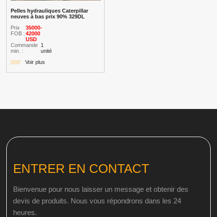
Pelles hydrauliques Caterpillar
neuves à bas prix 90% 329DL
Prix
35000-
FOB :
42000
USD
Commande
1
min. :
unité
Voir plus
ENTRER EN CONTACT
Bienvenue pour nous laisser un message et obtenir des
devis de produits. Nous vous répondrons dans les 24
heures.