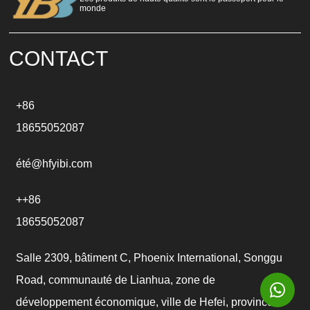
a
monde
t
i
v
e
CONTACT
:
+86
18655052087
été@hfyibi.com
++86
18655052087
Salle 2309, bâtiment C, Phoenix International, Songgu
Road, communauté de Lianhua, zone de
développement économique, ville de Hefei, province