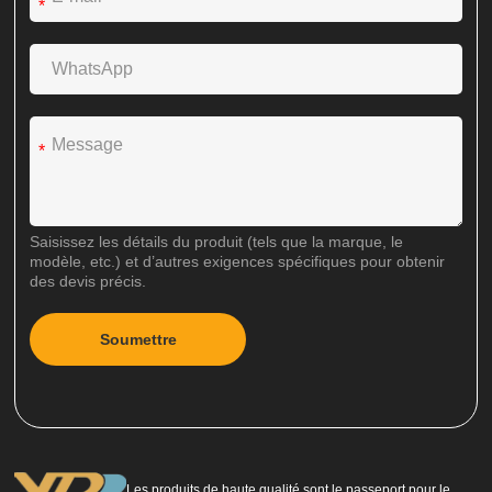
*
*
Saisissez les détails du produit (tels que la marque, le
modèle, etc.) et d’autres exigences spécifiques pour obtenir
des devis précis.
Soumettre
A
l
t
e
r
n
Les produits de haute qualité sont le passeport pour le