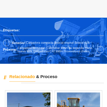
Etiquetas:
Anterior:
Cargadora compacta Bobcat original Bobcat S18
Cargadora de ruedas Caterpillar 996H de segunda mano
Próximo:
nueva 90% Cargadoras CAT 996H Proveedores chinos
Relacionado
& Proceso