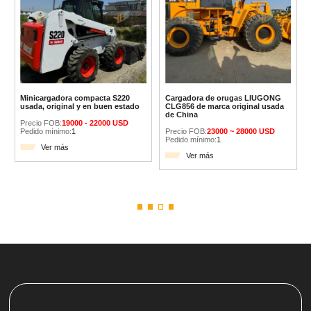
Minicargadora compacta S220
Cargadora de orugas LIUGONG
usada, original y en buen estado
CLG856 de marca original usada
de China
Precio FOB:
19000 - 22000 USD
Pedido mínimo:
1
Precio FOB:
23000 ~ 28000 USD
Pedido mínimo:
1
Ver más
Ver más