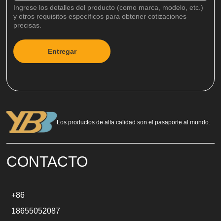
Ingrese los detalles del producto (como marca, modelo, etc.)
y otros requisitos específicos para obtener cotizaciones
precisas.
Entregar
A
l
t
e
r
n
a
Los productos de alta calidad son el pasaporte al mundo.
t
i
v
e
CONTACTO
:
+86
18655052087