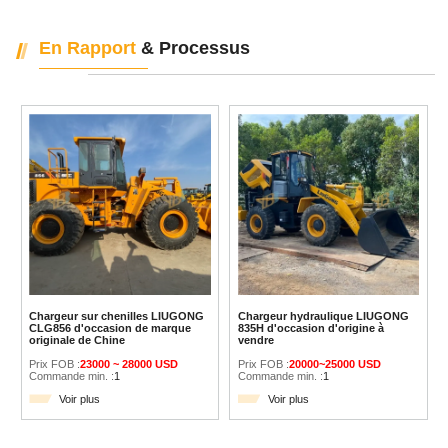
En Rapport
& Processus
Chargeur sur chenilles LIUGONG
Chargeur hydraulique LIUGONG
CLG856 d'occasion de marque
835H d'occasion d'origine à
originale de Chine
vendre
Prix FOB :
23000 ~ 28000 USD
Prix FOB :
20000~25000 USD
Commande min. :
1
Commande min. :
1
Voir plus
Voir plus