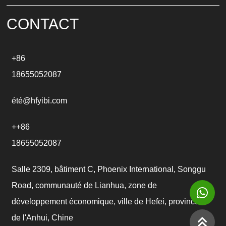
i
v
e
CONTACT
:
+86
18655052087
été@hfyibi.com
++86
18655052087
Salle 2309, bâtiment C, Phoenix International, Songgu
Road, communauté de Lianhua, zone de
développement économique, ville de Hefei, province
de l'Anhui, Chine