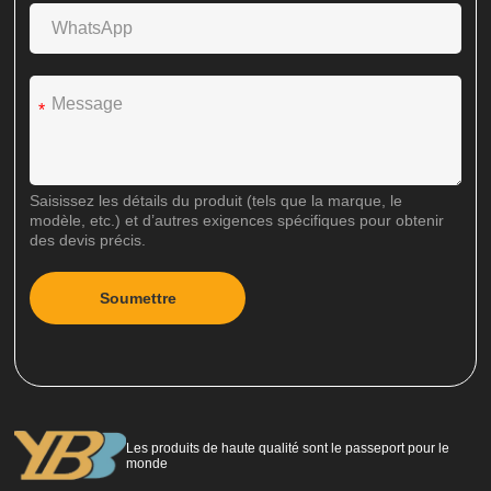
*
Saisissez les détails du produit (tels que la marque, le
modèle, etc.) et d’autres exigences spécifiques pour obtenir
des devis précis.
Soumettre
A
l
t
e
r
n
Les produits de haute qualité sont le passeport pour le
a
monde
t